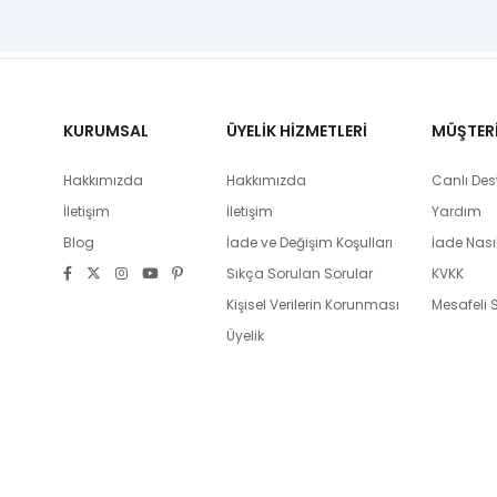
KURUMSAL
ÜYELİK HİZMETLERİ
MÜŞTERİ 
Hakkımızda
Hakkımızda
Canlı Des
İletişim
İletişim
Yardım
Blog
İade ve Değişim Koşulları
İade Nasıl
Sıkça Sorulan Sorular
KVKK
Kişisel Verilerin Korunması
Mesafeli 
Üyelik