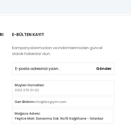
RI
E-BÜLTEN KAYIT
Kampanyalarımızdan ve indirimlerimizden güncel
olarak haberdar olun.
Gönder
Müşteri Hizmetleri:
0212 270 01 02
Geri Bildirim:
info@brzgiyim.com
Mağaza Adresi:
Yeşilce Mah. Donanma Sok. No:15 Kağıthane - İstanbul