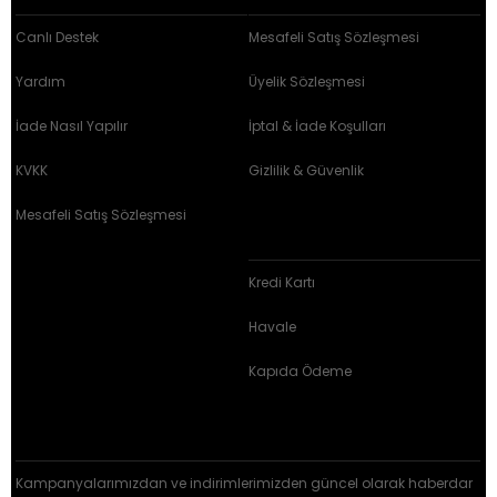
Canlı Destek
Mesafeli Satış Sözleşmesi
Yardım
Üyelik Sözleşmesi
İade Nasıl Yapılır
İptal & İade Koşulları
KVKK
Gizlilik & Güvenlik
Mesafeli Satış Sözleşmesi
BRZ ÖDEME ARAÇLARI
Kredi Kartı
Havale
Kapıda Ödeme
E-BÜLTEN KAYIT
Kampanyalarımızdan ve indirimlerimizden güncel olarak haberdar