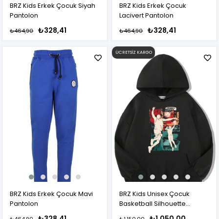
BRZ Kids Erkek Çocuk Siyah
BRZ Kids Erkek Çocuk
Pantolon
Lacivert Pantolon
₺328,41
₺328,41
₺464,90
₺464,90
ÜCRETSIZ KARGO
BRZ Kids Erkek Çocuk Mavi
BRZ Kids Unisex Çocuk
Pantolon
Basketball Silhouette
Hoodie
₺328,41
₺1.050,00
₺464,90
₺1.150,00