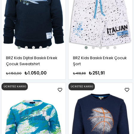
BRZ Kids Dijital Baskılı Erkek
BRZ Kids Baskılı Erkek Çocuk
Çocuk Sweatshirt
Şort
₺1.050,00
₺251,91
₺1.150,00
₺418,88
ÜCRETSIZ KARGO
ÜCRETSIZ KARGO