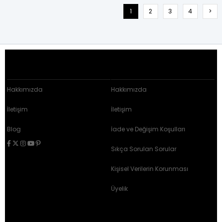
1
2
3
4
>
KURUMSAL
ÜYELİK HİZMETLERİ
Hakkımızda
Hakkımızda
İletişim
İletişim
Blog
İade ve Değişim Koşulları
Sıkça Sorulan Sorular
Kişisel Verilerin Korunması
Üyelik
MÜŞTERİ İLİŞKİLERİ
SÖZLEŞMELER