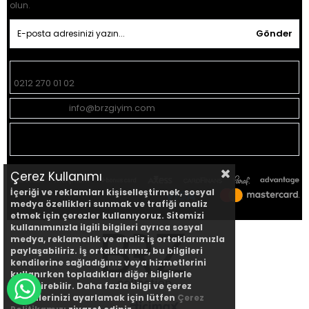
olun.
Gönder
Müşteri Hizmetleri:
0212 270 01 02
Geri Bildirim:
info@brzgiyim.com
Mağaza
Yeşilce Mah. Donanma Sok. No:15 Kağıthane -
Adresi:
İstanbul
Çerez Kullanımı
İçeriği ve reklamları kişiselleştirmek, sosyal
medya özellikleri sunmak ve trafiği analiz
etmek için çerezler kullanıyoruz. Sitemizi
kullanımınızla ilgili bilgileri ayrıca sosyal
medya, reklamcılık ve analiz iş ortaklarımızla
paylaşabiliriz. İş ortaklarımız, bu bilgileri
kendilerine sağladığınız veya hizmetlerini
kullanırken topladıkları diğer bilgilerle
birleştirebilir. Daha fazla bilgi ve çerez
WHATSAPP DESTEK HATTI
tercihlerinizi ayarlamak için lütfen
Çerez