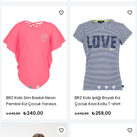
BRZ Kids Sim Baskılı Neon
BRZ Kids İpliği Boyalı Kız
Pembe Kız Çocuk Yarasa
Çocuk Kısa Kollu T-shirt
Kollu T-shirt.
₺240,00
₺259,00
₺342,88
₺342,88