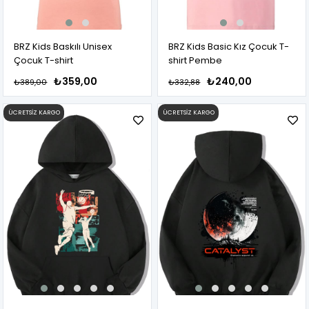
BRZ Kids Baskılı Unisex
BRZ Kids Basic Kız Çocuk T-
Çocuk T-shirt
shirt Pembe
₺359,00
₺240,00
₺389,00
₺332,88
ÜCRETSIZ KARGO
ÜCRETSIZ KARGO