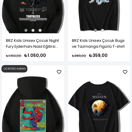
BRZ Kids Unisex Çocuk Night
BRZ Kids Unisex Çocuk Bugs
Fury Ejderhanı Nasıl Eğitirsin
ve Tazmanga Figürlü T-shirt
Hoodie
₺1.050,00
₺359,00
₺1.150,00
₺389,00
ÜCRETSIZ KARGO