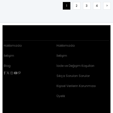
1
2
3
4
>
KURUMSAL
ÜYELİK HİZMETLERİ
Hakkımızda
Hakkımızda
İletişim
İletişim
Blog
İade ve Değişim Koşulları
Sıkça Sorulan Sorular
Kişisel Verilerin Korunması
Üyelik
MÜŞTERİ İLİŞKİLERİ
SÖZLEŞMELER