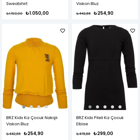
Sweatshirt
Viskon Bluz
₺1.050,00
₺254,90
₺1.150,00
₺442,88
BRZ Kids Kız Çocuk Nakışlı
BRZ Kids Pileli Kız Çocuk
Viskon Bluz
Elbise
₺254,90
₺299,00
₺442,88
₺478,88