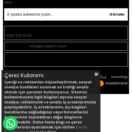
olun.
Gönder
Müşteri Hizmetleri:
0212 270 01 02
Geri Bildirim:
info@brzgiyim.com
Mağaza
Yeşilce Mah. Donanma Sok. No:15 Kağıthane -
Adresi:
İstanbul
Çerez Kullanımı
İçeriği ve reklamları kişiselleştirmek, sosyal
medya özellikleri sunmak ve trafiği analiz
etmek için çerezler kullanıyoruz. Sitemizi
kullanımınızla ilgili bilgileri ayrıca sosyal
medya, reklamcılık ve analiz iş ortaklarımızla
paylaşabiliriz. İş ortaklarımız, bu bilgileri
kendilerine sağladığınız veya hizmetlerini
kullanırken topladıkları diğer bilgilerle
birleştirebilir. Daha fazla bilgi ve çerez
WHATSAPP DESTEK HATTI
tercihlerinizi ayarlamak için lütfen
Çerez