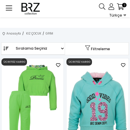
0
Türkçe
Anasayfa
KIZ ÇOCUK
GİYİM
Sıralama
Filtreleme
ÜCRETSIZ KARGO
ÜCRETSIZ KARGO