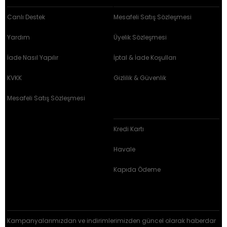
Canlı Destek
Mesafeli Satış Sözleşmesi
Yardım
Üyelik Sözleşmesi
İade Nasıl Yapılır
İptal & İade Koşulları
KVKK
Gizlilik & Güvenlik
Mesafeli Satış Sözleşmesi
BRZ ÖDEME ARAÇLARI
Kredi Kartı
Havale
Kapıda Ödeme
E-BÜLTEN KAYIT
Kampanyalarımızdan ve indirimlerimizden güncel olarak haberdar