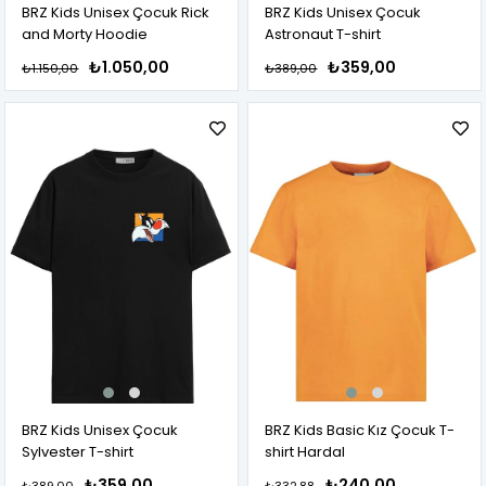
BRZ Kids Unisex Çocuk Rick
BRZ Kids Unisex Çocuk
and Morty Hoodie
Astronaut T-shirt
₺1.050,00
₺359,00
₺1.150,00
₺389,00
BRZ Kids Unisex Çocuk
BRZ Kids Basic Kız Çocuk T-
Sylvester T-shirt
shirt Hardal
₺359,00
₺240,00
₺389,00
₺332,88