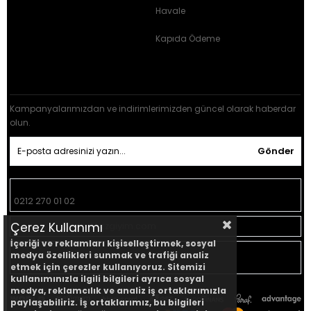
Havale
Kapıda Ödeme
E-BÜLTEN KAYIT
Kampanyalarımızdan ve indirimlerimizden güncel olarak haberdar
olun.
Gönder
Müşteri Hizmetleri:
0212 270 01 02
Çerez Kullanımı
Geri Bildirim:
info@brzgiyim.com
İçeriği ve reklamları kişiselleştirmek, sosyal
Mağaza
Yeşilce Mah. Donanma Sok. No:15 Kağıthane -
medya özellikleri sunmak ve trafiği analiz
Adresi:
İstanbul
etmek için çerezler kullanıyoruz. Sitemizi
kullanımınızla ilgili bilgileri ayrıca sosyal
medya, reklamcılık ve analiz iş ortaklarımızla
paylaşabiliriz. İş ortaklarımız, bu bilgileri