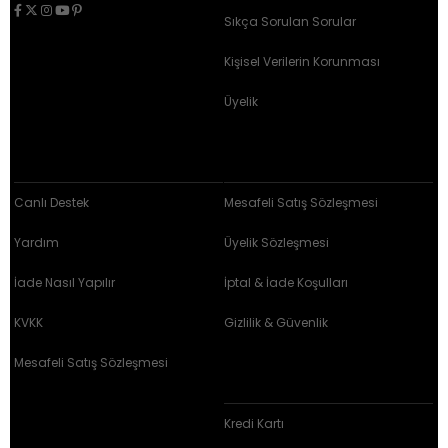
Sıkça Sorulan Sorular
Kişisel Verilerin Korunması
Üyelik
MÜŞTERİ İLİŞKİLERİ
SÖZLEŞMELER
Canlı Destek
Mesafeli Satış Sözleşmesi
Yardım
Üyelik Sözleşmesi
İade Nasıl Yapılır
İptal & İade Koşulları
KVKK
Gizlilik & Güvenlik
Mesafeli Satış Sözleşmesi
BRZ ÖDEME ARAÇLARI
Kredi Kartı