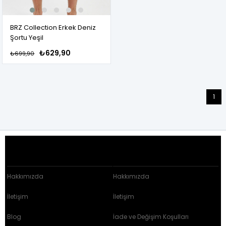
BRZ Collection Erkek Deniz
Şortu Yeşil
₺629,90
₺699,90
1
KURUMSAL
ÜYELİK HİZMETLERİ
Hakkımızda
Hakkımızda
İletişim
İletişim
Blog
İade ve Değişim Koşulları