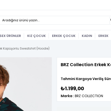
SEX ÜRÜNLER
KIZ ÇOCUK
ERKEK ÇOCUK
KADIN
ERKEK
kek Kapüşonlu Sweatshirt (Hoodie)
BRZ Collection Erkek 
Tahmini Kargoya Veriliş Sür
₺1.199,00
Marka
:
BRZ COLLECTION