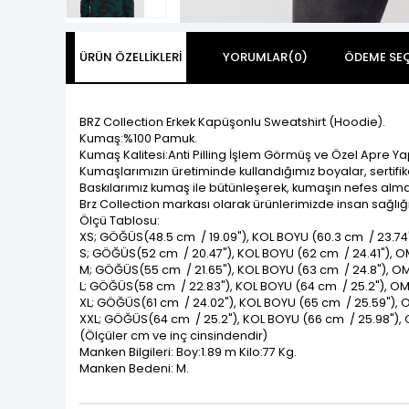
ÜRÜN ÖZELLIKLERI
YORUMLAR
(0)
ÖDEME SEÇ
BRZ Collection Erkek Kapüşonlu Sweatshirt (Hoodie).
Kumaş:%100 Pamuk.
Kumaş Kalitesi:Anti Pilling İşlem Görmüş ve Özel Apre Yap
Kumaşlarımızın üretiminde kullandığımız boyalar, sertifik
Baskılarımız kumaş ile bütünleşerek, kumaşın nefes alması
Brz Collection markası olarak ürünlerimizde insan sağlığ
Ölçü Tablosu:
XS; GÖĞÜS(48.5 cm / 19.09"), KOL BOYU (60.3 cm / 23.7
S; GÖĞÜS(52 cm / 20.47"), KOL BOYU (62 cm / 24.41"), 
M; GÖĞÜS(55 cm / 21.65"), KOL BOYU (63 cm / 24.8"), 
L; GÖĞÜS(58 cm / 22.83"), KOL BOYU (64 cm / 25.2"), 
XL; GÖĞÜS(61 cm / 24.02"), KOL BOYU (65 cm / 25.59"),
XXL; GÖĞÜS(64 cm / 25.2"), KOL BOYU (66 cm / 25.98"),
(Ölçüler cm ve inç cinsindendir)
Manken Bilgileri: Boy:1.89 m Kilo:77 Kg.
Manken Bedeni: M.