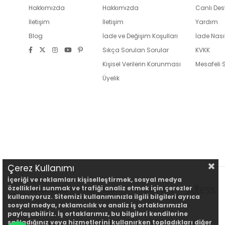
Hakkımızda
Hakkımızda
Canlı Des
İletişim
İletişim
Yardım
Blog
İade ve Değişim Koşulları
İade Nasıl
Sıkça Sorulan Sorular
KVKK
Kişisel Verilerin Korunması
Mesafeli 
Üyelik
Çerez Kullanımı
İçeriği ve reklamları kişiselleştirmek, sosyal medya
özellikleri sunmak ve trafiği analiz etmek için çerezler
kullanıyoruz. Sitemizi kullanımınızla ilgili bilgileri ayrıca
sosyal medya, reklamcılık ve analiz iş ortaklarımızla
paylaşabiliriz. İş ortaklarımız, bu bilgileri kendilerine
sağladığınız veya hizmetlerini kullanırken topladıkları diğer