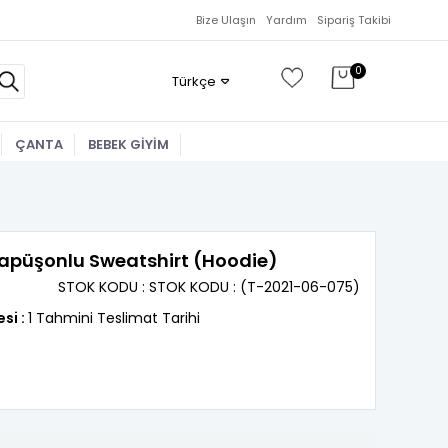
Bize Ulaşın
Yardım
Sipariş Takibi
0
Türkçe
ÇANTA
BEBEK GİYİM
Kapüşonlu Sweatshirt (Hoodie)
STOK KODU
STOK KODU
(T-2021-06-075)
esi
:
1 Tahmini Teslimat Tarihi