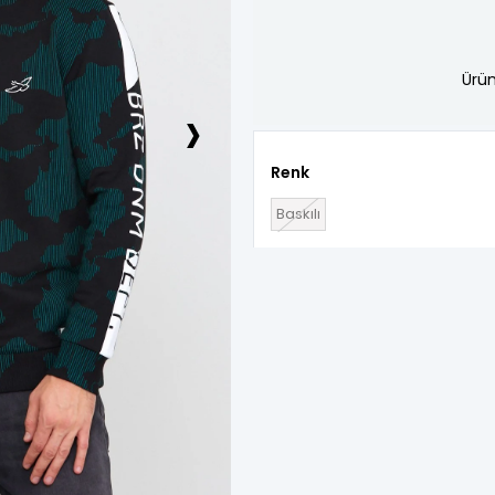
Ürün
›
Renk
Baskılı