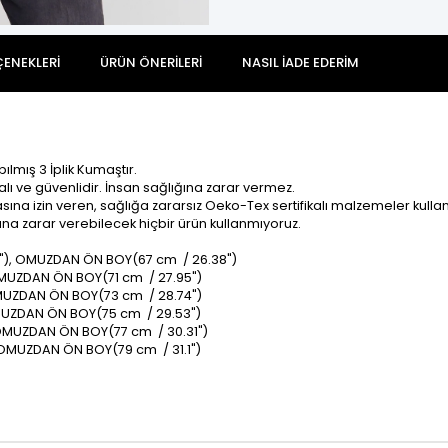
ENEKLERI
ÜRÜN ÖNERILERI
NASIL İADE EDERIM
ılmış 3 İplik Kumaştır.
alı ve güvenlidir. İnsan sağlığına zarar vermez.
na izin veren, sağlığa zararsız Oeko-Tex sertifikalı malzemeler kullan
ına zarar verebilecek hiçbir ürün kullanmıyoruz.
4"), OMUZDAN ÖN BOY(67 cm / 26.38")
OMUZDAN ÖN BOY(71 cm / 27.95")
OMUZDAN ÖN BOY(73 cm / 28.74")
OMUZDAN ÖN BOY(75 cm / 29.53")
 OMUZDAN ÖN BOY(77 cm / 30.31")
 OMUZDAN ÖN BOY(79 cm / 31.1")