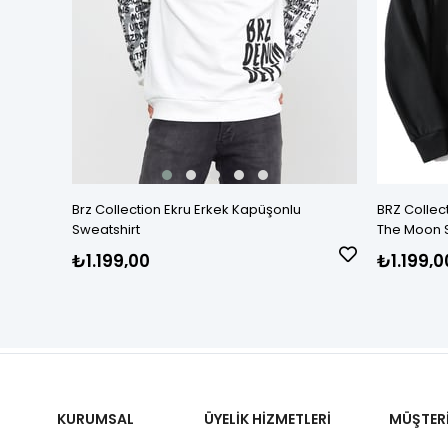
Brz Collection Ekru Erkek Kapüşonlu
BRZ Collec
Sweatshirt
The Moon 
₺1.199,00
₺1.199,0
KURUMSAL
ÜYELİK HİZMETLERİ
MÜŞTERİ 