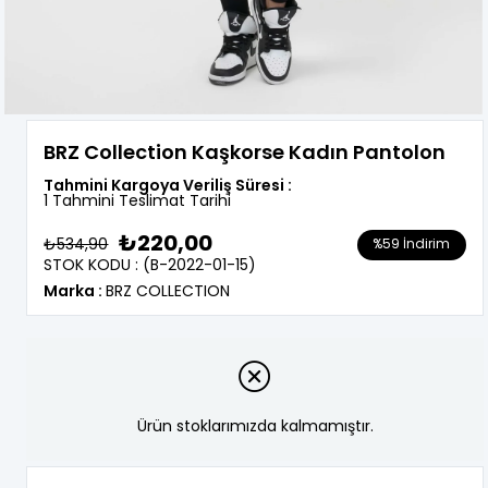
BRZ Collection Kaşkorse Kadın Pantolon
Tahmini Kargoya Veriliş Süresi
:
1 Tahmini Teslimat Tarihi
₺220,00
₺534,90
%
59
İndirim
STOK KODU
(B-2022-01-15)
Marka
:
BRZ COLLECTION
Ürün stoklarımızda kalmamıştır.