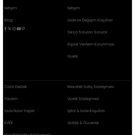
İletişim
İletişim
Blog
İade ve Değişim Koşulları
Sıkça Sorulan Sorular
Kişisel Verilerin Korunması
Üyelik
MÜŞTERİ İLİŞKİLERİ
SÖZLEŞMELER
Canlı Destek
Mesafeli Satış Sözleşmesi
Yardım
Üyelik Sözleşmesi
İade Nasıl Yapılır
İptal & İade Koşulları
KVKK
Gizlilik & Güvenlik
Mesafeli Satış Sözleşmesi