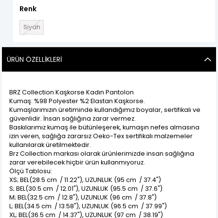
Renk
Siyah
ÜRÜN ÖZELLIKLERI
BRZ Collection Kaşkorse Kadın Pantolon
Kumaş: %98 Polyester %2 Elastan Kaşkorse.
Kumaşlarımızın üretiminde kullandığımız boyalar, sertifikalı ve
güvenlidir. İnsan sağlığına zarar vermez.
Baskılarımız kumaş ile bütünleşerek, kumaşın nefes almasına
izin veren, sağlığa zararsız Oeko-Tex sertifikalı malzemeler
kullanılarak üretilmektedir.
Brz Collection markası olarak ürünlerimizde insan sağlığına
zarar verebilecek hiçbir ürün kullanmıyoruz.
Ölçü Tablosu:
XS; BEL(28.5 cm / 11.22"), UZUNLUK (95 cm / 37.4")
S; BEL(30.5 cm / 12.01"), UZUNLUK (95.5 cm / 37.6")
M; BEL(32.5 cm / 12.8"), UZUNLUK (96 cm / 37.8")
L; BEL(34.5 cm / 13.58"), UZUNLUK (96.5 cm / 37.99")
XL; BEL(36.5 cm / 14.37"), UZUNLUK (97 cm / 38.19")