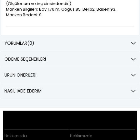
(Ölçüler cm ve inç cinsindendir.)
Manken Bilgileri: Boy:1.76 m, Göğüs:85, Bel:62, Basen:93.
Manken Bedeni: S.
YORUMLAR
(0)
ÖDEME SEÇENEKLERI
ÜRÜN ÖNERILERI
NASIL İADE EDERIM
KURUMSAL
ÜYELİK HİZMETLERİ
Hakkımızda
Hakkımızda