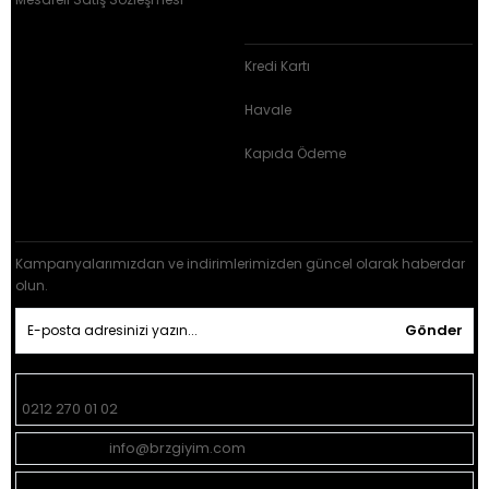
BRZ ÖDEME ARAÇLARI
Kredi Kartı
Havale
Kapıda Ödeme
E-BÜLTEN KAYIT
Kampanyalarımızdan ve indirimlerimizden güncel olarak haberdar
olun.
Gönder
Müşteri Hizmetleri:
0212 270 01 02
Geri Bildirim:
info@brzgiyim.com
Mağaza
Yeşilce Mah. Donanma Sok. No:15 Kağıthane -