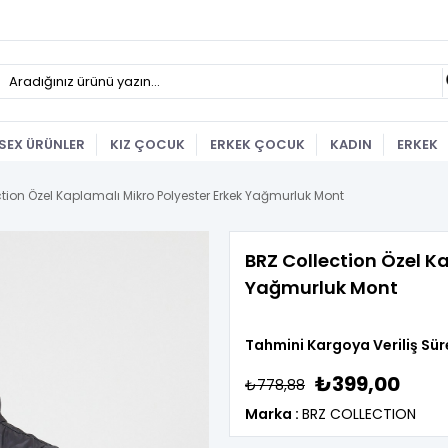
SEX ÜRÜNLER
KIZ ÇOCUK
ERKEK ÇOCUK
KADIN
ERKEK
tion Özel Kaplamalı Mikro Polyester Erkek Yağmurluk Mont
BRZ Collection Özel K
Yağmurluk Mont
Tahmini Kargoya Veriliş Sür
₺399,00
₺778,88
Marka
:
BRZ COLLECTION