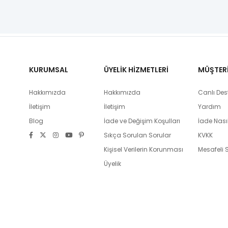
KURUMSAL
ÜYELİK HİZMETLERİ
MÜŞTERİ 
Hakkımızda
Hakkımızda
Canlı Des
İletişim
İletişim
Yardım
Blog
İade ve Değişim Koşulları
İade Nasıl
Sıkça Sorulan Sorular
KVKK
Kişisel Verilerin Korunması
Mesafeli 
Üyelik