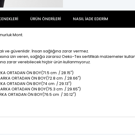
ENEKLERI
ÜRÜN ÖNERILERI
NASIL İADE EDERIM
murluk Mont.
alı ve güvenlidir. İnsan sağlığına zarar vermez.
na izin veren, sağlığa zararsız Oeko-Tex sertifikalı malzemeler kullan
ına zarar verebilecek hiçbir ürün kullanmıyoruz.
ARKA ORTADAN ÖN BOY(71.5 cm / 28.15")
), ARKA ORTADAN ÖN BOY(72.8 cm / 28.66")
ARKA ORTADAN ÖN BOY(74 cm / 29.13")
), ARKA ORTADAN ÖN BOY(75.3 cm / 29.65")
 ARKA ORTADAN ÖN BOY(76.5 cm / 30.12")