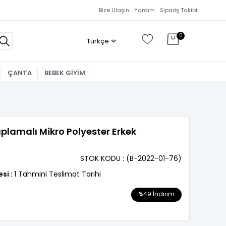
Bize Ulaşın
Yardım
Sipariş Takibi
0
Türkçe
ÇANTA
BEBEK GİYİM
aplamalı Mikro Polyester Erkek
STOK KODU
(B-2022-01-76)
esi
:
1 Tahmini Teslimat Tarihi
%
49
İndirim