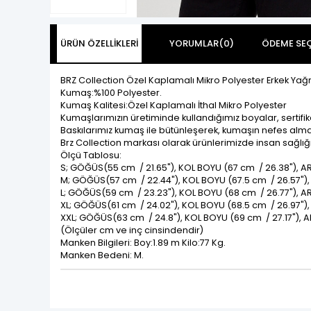
ÜRÜN ÖZELLIKLERI
YORUMLAR
(0)
ÖDEME SEÇ
BRZ Collection Özel Kaplamalı Mikro Polyester Erkek Yağ
Kumaş:%100 Polyester.
Kumaş Kalitesi:Özel Kaplamalı İthal Mikro Polyester
Kumaşlarımızın üretiminde kullandığımız boyalar, sertifik
Baskılarımız kumaş ile bütünleşerek, kumaşın nefes alması
Brz Collection markası olarak ürünlerimizde insan sağlığ
Ölçü Tablosu:
S; GÖĞÜS(55 cm / 21.65"), KOL BOYU (67 cm / 26.38"), 
M; GÖĞÜS(57 cm / 22.44"), KOL BOYU (67.5 cm / 26.57"
L; GÖĞÜS(59 cm / 23.23"), KOL BOYU (68 cm / 26.77"), 
XL; GÖĞÜS(61 cm / 24.02"), KOL BOYU (68.5 cm / 26.97"
XXL; GÖĞÜS(63 cm / 24.8"), KOL BOYU (69 cm / 27.17"),
(Ölçüler cm ve inç cinsindendir)
Manken Bilgileri: Boy:1.89 m Kilo:77 Kg.
Manken Bedeni: M.