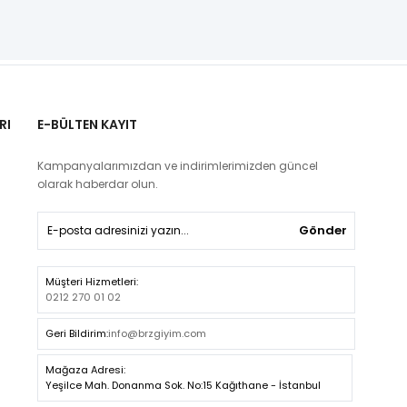
RI
E-BÜLTEN KAYIT
Kampanyalarımızdan ve indirimlerimizden güncel
olarak haberdar olun.
Gönder
Müşteri Hizmetleri:
0212 270 01 02
Geri Bildirim:
info@brzgiyim.com
Mağaza Adresi:
Yeşilce Mah. Donanma Sok. No:15 Kağıthane - İstanbul