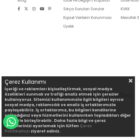
Blog
İade ve Değişim Koşulları
İade Nasıl
Sıkça Sorulan Sorular
KVKK
Kişisel Verilerin Korunması
Mesafeli 
Üyelik
Çerez Kullanımı
İçeriği ve reklamları kişiselleştirmek, sosyal medya
özellikleri sunmak ve trafiği analiz etmek için çerezler
kullanıyoruz. Sitemizi kullanımınızla ilgili bilgileri ayrıca
sosyal medya, reklamcılık ve analiz iş ortaklarımızla
paylaşabiliriz. İş ortaklarımız, bu bilgileri kendilerine
sağladığınız veya hizmetlerini kullanırken topladıkları diğer
bilgilerle birleştirebilir. Daha fazla bilgi ve çerez
WHATSAPP DESTEK HATTI
tercihlerinizi ayarlamak için lütfen
Çerez
Politikamızı
ziyaret ediniz.