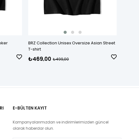
oker
BRZ Collection Unisex Oversize Asian Street
BRZ Col
T-shirt
Letterin
₺469,00
₺469
₺499,00
RI
E-BÜLTEN KAYIT
Kampanyalarımızdan ve indirimlerimizden güncel
olarak haberdar olun.