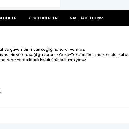
ENEKLERI
ÜRÜN ÖNERILERI
NASIL İADE EDERIM
alı ve güvenlidir. İnsan sağlığına zarar vermez.
na izin veren, sağlığa zararsız Oeko-Tex sertifikalı malzemeler kullan
ına zarar verebilecek hiçbir ürün kullanmıyoruz.
)