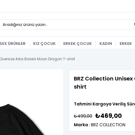
SEX ÜRÜNLER
KIZ ÇOCUK
ERKEK ÇOCUK
KADIN
ERKEK
Oversize Arka Baskılı Moon Dragon T-shirt
BRZ Collection Unisex
shirt
Tahmini Kargoya Veriliş Sür
₺469,00
₺499,00
Marka
:
BRZ COLLECTION