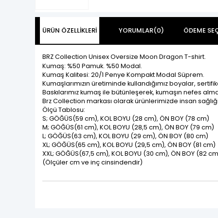
ÜRÜN ÖZELLIKLERI
YORUMLAR
(0)
ÖDEME SEÇ
BRZ Collection Unisex Oversize Moon Dragon T-shirt.
Kumaş: %50 Pamuk. %50 Modal.
Kumaş Kalitesi: 20/1 Penye Kompakt Modal Süprem.
Kumaşlarımızın üretiminde kullandığımız boyalar, sertifik
Baskılarımız kumaş ile bütünleşerek, kumaşın nefes alması
Brz Collection markası olarak ürünlerimizde insan sağlığ
Ölçü Tablosu:
S; GÖĞÜS(59 cm), KOL BOYU (28 cm), ÖN BOY (78 cm)
M; GÖĞÜS(61 cm), KOL BOYU (28,5 cm), ÖN BOY (79 cm)
L; GÖĞÜS(63 cm), KOL BOYU (29 cm), ÖN BOY (80 cm)
XL; GÖĞÜS(65 cm), KOL BOYU (29,5 cm), ÖN BOY (81 cm)
XXL; GÖĞÜS(67,5 cm), KOL BOYU (30 cm), ÖN BOY (82 cm
(Ölçüler cm ve inç cinsindendir)