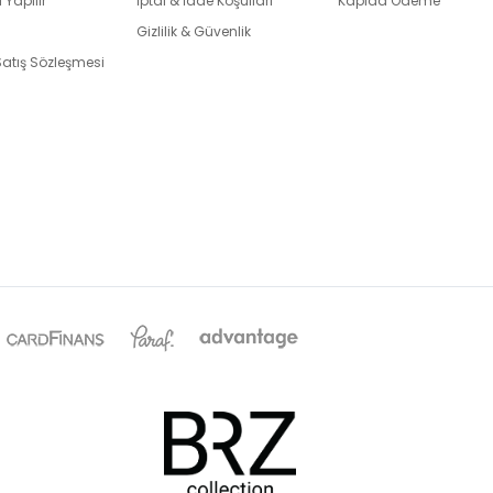
 Yapılır
İptal & İade Koşulları
Kapıda Ödeme
Gizlilik & Güvenlik
Satış Sözleşmesi