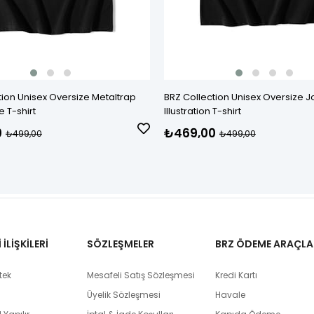
tion Unisex Oversize Metaltrap
BRZ Collection Unisex Oversize J
 T-shirt
Illustration T-shirt
0
₺469,00
₺499,00
₺499,00
İLİŞKİLERİ
SÖZLEŞMELER
BRZ ÖDEME ARAÇLA
tek
Mesafeli Satış Sözleşmesi
Kredi Kartı
Üyelik Sözleşmesi
Havale