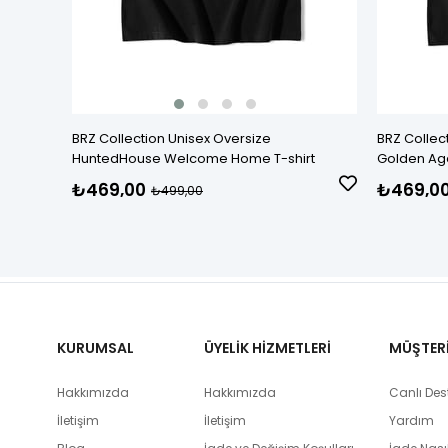
BRZ Collection Unisex Oversize
BRZ Collec
HuntedHouse Welcome Home T-shirt
Golden Age
₺469,00
₺469,0
₺499,00
KURUMSAL
ÜYELİK HİZMETLERİ
MÜŞTERİ 
Hakkımızda
Hakkımızda
Canlı Des
İletişim
İletişim
Yardım