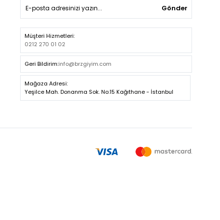
Gönder
Müşteri Hizmetleri:
0212 270 01 02
Geri Bildirim:
info@brzgiyim.com
Mağaza Adresi:
Yeşilce Mah. Donanma Sok. No:15 Kağıthane - İstanbul