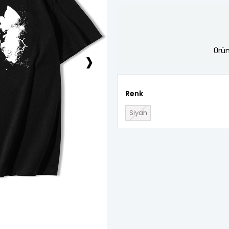
›
Ürün
Renk
Siyah