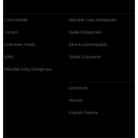
MÜŞTERİ İLİŞKİLERİ
SÖZLEŞMELER
Canlı Destek
Mesafeli Satış Sözleşmesi
Yardım
Üyelik Sözleşmesi
İade Nasıl Yapılır
İptal & İade Koşulları
KVKK
Gizlilik & Güvenlik
Mesafeli Satış Sözleşmesi
BRZ ÖDEME ARAÇLARI
Kredi Kartı
Havale
Kapıda Ödeme
E-BÜLTEN KAYIT