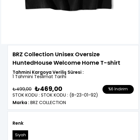
BRZ Collection Unisex Oversize
HuntedHouse Welcome Home T-shirt
Tahmini Kargoya Veriliş Süresi
:
1 Tahmini Teslimat Tarihi
₺469,00
₺499,00
%
6
İndirim
STOK KODU
STOK KODU
(B-23-01-92)
Marka
:
BRZ COLLECTION
Renk
Siyah