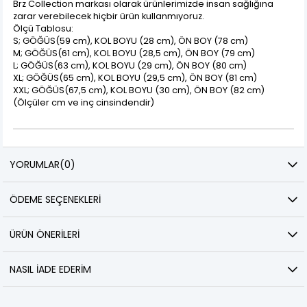
Brz Collection markası olarak ürünlerimizde insan sağlığına
zarar verebilecek hiçbir ürün kullanmıyoruz.
Ölçü Tablosu:
S; GÖĞÜS(59 cm), KOL BOYU (28 cm), ÖN BOY (78 cm)
M; GÖĞÜS(61 cm), KOL BOYU (28,5 cm), ÖN BOY (79 cm)
L; GÖĞÜS(63 cm), KOL BOYU (29 cm), ÖN BOY (80 cm)
XL; GÖĞÜS(65 cm), KOL BOYU (29,5 cm), ÖN BOY (81 cm)
XXL; GÖĞÜS(67,5 cm), KOL BOYU (30 cm), ÖN BOY (82 cm)
(Ölçüler cm ve inç cinsindendir)
YORUMLAR
(0)
ÖDEME SEÇENEKLERI
ÜRÜN ÖNERILERI
NASIL İADE EDERIM