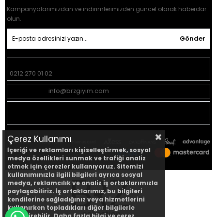
Kampanyalarımızdan ve indirimlerimizden güncel olarak haberdar
olun.
Gönder
Müşteri Hizmetleri:
0212 270 01 02
Geri Bildirim:
info@brzgiyim.com
Mağaza
Yeşilce Mah. Donanma Sok. No:15 Kağıthane -
Adresi:
İstanbul
Çerez Kullanımı
İçeriği ve reklamları kişiselleştirmek, sosyal
medya özellikleri sunmak ve trafiği analiz
etmek için çerezler kullanıyoruz. Sitemizi
kullanımınızla ilgili bilgileri ayrıca sosyal
medya, reklamcılık ve analiz iş ortaklarımızla
paylaşabiliriz. İş ortaklarımız, bu bilgileri
kendilerine sağladığınız veya hizmetlerini
kullanırken topladıkları diğer bilgilerle
birleştirebilir. Daha fazla bilgi ve çerez