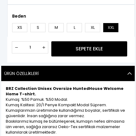
Beden
XS
S
M
L
XL
XXL
ÜRÜN ÖZELLIKLERI
BRZ Collection Unisex Oversize HuntedHouse Welcome
Home T-shirt.
Kumaş: %50 Pamuk. %50 Modal.
Kumaş Kalitesi: 20/1 Penye Kompakt Modal Süprem.
Kumaşlarımızın üretiminde kullandığımız boyalar, sertifikalı ve
güvenlidir. İnsan sağlığına zarar vermez.
Baskılarımız kumaş ile bütünleşerek, kumaşın nefes almasına
izin veren, sağlığa zararsız Oeko-Tex sertifikalı malzemeler
kullanılarak üretilmektedir.